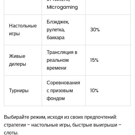
Microgaming
Блэкджек,
Настольные
рулетка,
30%
игры
баккара
Трансляция в
Живые
реальном
15%
дилеры
времени
Соревнования
Турниры
с призовым
10%
фондом
Выбирайте режим, исходя из своих предпочтений:
стратегии – настольные игры, быстрые выигрыши –
слоты.