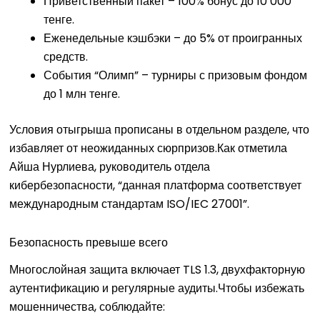
Приветственный пакет – 100% бонус до 10 000
тенге.
Еженедельные кэшбэки – до 5% от проигранных
средств.
События “Олимп” – турниры с призовым фондом
до 1 млн тенге.
Условия отыгрыша прописаны в отдельном разделе, что
избавляет от неожиданных сюрпризов.Как отметила
Айша Нурлиева, руководитель отдела
кибербезопасности, “данная платформа соответствует
международным стандартам ISO/IEC 27001”.
Безопасность превыше всего
Многослойная защита включает TLS 1.3, двухфакторную
аутентификацию и регулярные аудиты.Чтобы избежать
мошенничества, соблюдайте: