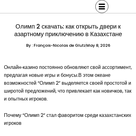
p to content
Олимп 2 скачать: как открыть двери к
азартному приключению в Казахстане
By :
François-Nicolas de Glutz
May 8, 2026
Онлайн‑казино постоянно обновляют свой ассортимент,
предлагая новые игры и бонусы.В этом океане
возможностей “Олимп 2” выделяется своей простотой и
широтой предложений, что привлекает как новичков, так
и опытных игроков.
Почему “Олимп 2” стал фаворитом среди казахстанских
игроков