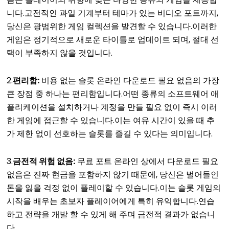
니다.고전적인 과일 기계부터 테마가 있는 비디오 포트까지,
당신은 광범위한 게임 컬렉션을 발견할 수 있습니다.이러한
게임은 정기적으로 새로운 타이틀로 업데이트 되며, 절대 선
택이 부족하지 않을 것입니다.
2.
편리함:
비용 없는 슬롯 온라인 다운로드 필요 없음의 가장
큰 장점 중 하나는 편리함입니다.어떤 종류의 소프트웨어 애
플리케이션을 설치하거나 계정을 만들 필요 없이 즉시 이러
한 게임에 접근할 수 있습니다.이는 여유 시간이 있을 때 추
가 제한 없이 선호하는 슬롯를 즐길 수 있다는 의미입니다.
3.
금전적 위험 없음:
무료 포트 온라인 상에서 다운로드 필요
없음은 진짜 현금을 포함하지 않기 때문에, 당신은 벌어들인
돈을 잃을 걱정 없이 플레이할 수 있습니다.이는 슬롯 게임의
시작을 배우는 초보자 플레이어에게 특히 유익합니다.연습
하고 전략을 개발 할 수 있게 해 주며 금전적 결과가 없습니
다.