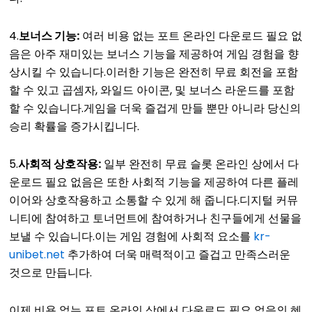
4.
보너스 기능:
여러 비용 없는 포트 온라인 다운로드 필요 없
음은 아주 재미있는 보너스 기능을 제공하여 게임 경험을 향
상시킬 수 있습니다.이러한 기능은 완전히 무료 회전을 포함
할 수 있고 곱셈자, 와일드 아이콘, 및 보너스 라운드를 포함
할 수 있습니다.게임을 더욱 즐겁게 만들 뿐만 아니라 당신의
승리 확률을 증가시킵니다.
5.
사회적 상호작용:
일부 완전히 무료 슬롯 온라인 상에서 다
운로드 필요 없음은 또한 사회적 기능을 제공하여 다른 플레
이어와 상호작용하고 소통할 수 있게 해 줍니다.디지털 커뮤
니티에 참여하고 토너먼트에 참여하거나 친구들에게 선물을
보낼 수 있습니다.이는 게임 경험에 사회적 요소를
kr-
unibet.net
추가하여 더욱 매력적이고 즐겁고 만족스러운
것으로 만듭니다.
이제 비용 없는 포트 온라인 상에서 다운로드 필요 없음의 혜