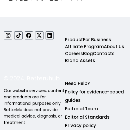
I
T
F
X
L
n
i
a
-
i
Product
For Business
s
k
c
t
n
Affiliate Program
About Us
t
t
e
w
k
Careers
Blog
Contacts
a
o
b
i
e
g
k
o
t
d
Brand Assets
r
o
t
i
a
k
e
n
m
r
© 2024. Betteruhub
Need Help?
Our website services, content
Policy for evidence-based
and products are for
guides
informational purposes only.
Editorial Team
BetterMe does not provide
medical advice, diagnosis, or
Editorial Standards
treatment
Privacy policy