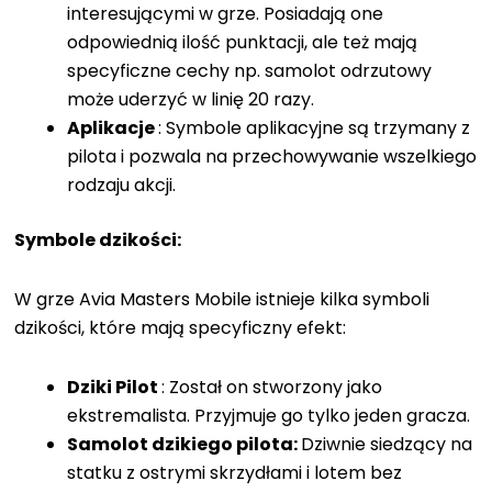
interesującymi w grze. Posiadają one
odpowiednią ilość punktacji, ale też mają
specyficzne cechy np. samolot odrzutowy
może uderzyć w linię 20 razy.
Aplikacje
: Symbole aplikacyjne są trzymany z
pilota i pozwala na przechowywanie wszelkiego
rodzaju akcji.
Symbole dzikości:
W grze Avia Masters Mobile istnieje kilka symboli
dzikości, które mają specyficzny efekt:
Dziki Pilot
: Został on stworzony jako
ekstremalista. Przyjmuje go tylko jeden gracza.
Samolot dzikiego pilota:
Dziwnie siedzący na
statku z ostrymi skrzydłami i lotem bez