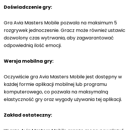
Doświadczenie gry:
Gra Avia Masters Mobile pozwala na maksimum 5
rozgrywek jednoczesnie. Gracz może również ustawic
dozwolony czas wytrwania, aby zagwarantować
odpowiednią ilość emocji.
Wersja mobilna gry:
Oczywiście gra Avia Masters Mobile jest dostępny w
każdej formie aplikacji mobilnej lub programu
komputerowego, co pozwala na maksymalną
elastyczność gry oraz wygody używania tej aplikacji.
Zakład ostateczny: