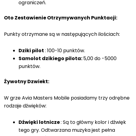
ograniczeń.
Oto Zestawienie Otrzymywanych Punktacji:
Punkty otrzymane są w następujących ilościach:
Dziki pilot
: 100-10 punktów.
Samolot dzikiego pilota:
5,00 do -5000
punktów.
Żywotny Dzwiekt:
W grze Avia Masters Mobile posiadamy trzy odrębne
rodzaje dźwięków:
Dźwięki lotnicze
: Są to główny kolor i dźwięk
tego gry. Odtwarzana muzyka jest pełna