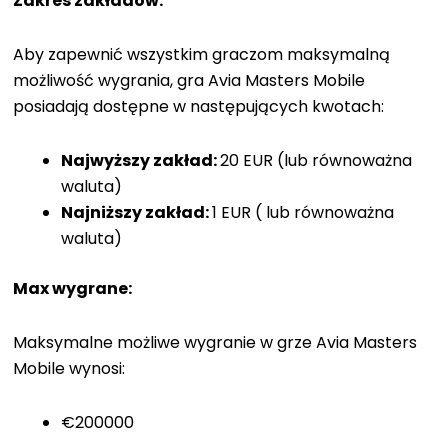
Zakres zakładów:
Aby zapewnić wszystkim graczom maksymalną
możliwość wygrania, gra Avia Masters Mobile
posiadają dostępne w następujących kwotach:
Najwyższy zakład:
20 EUR (lub równoważna
waluta)
Najniższy zakład:
1 EUR ( lub równoważna
waluta)
Max wygrane:
Maksymalne możliwe wygranie w grze Avia Masters
Mobile wynosi:
€200000