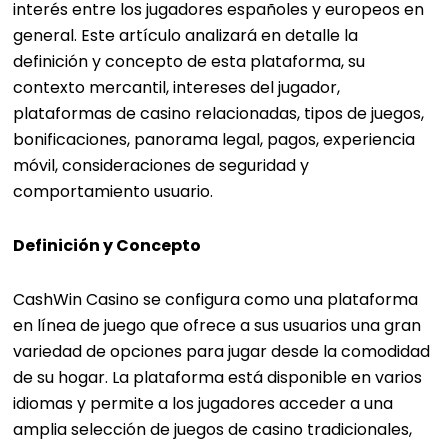
interés entre los jugadores españoles y europeos en
general. Este artículo analizará en detalle la
definición y concepto de esta plataforma, su
contexto mercantil, intereses del jugador,
plataformas de casino relacionadas, tipos de juegos,
bonificaciones, panorama legal, pagos, experiencia
móvil, consideraciones de seguridad y
comportamiento usuario.
Definición y Concepto
CashWin Casino se configura como una plataforma
en línea de juego que ofrece a sus usuarios una gran
variedad de opciones para jugar desde la comodidad
de su hogar. La plataforma está disponible en varios
idiomas y permite a los jugadores acceder a una
amplia selección de juegos de casino tradicionales,