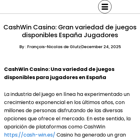
p to content
CashWin Casino: Gran variedad de juegos
disponibles España Jugadores
By :
François-Nicolas de Glutz
December 24, 2025
CashWin Casino: Una variedad de juegos
disponibles para jugadores en España
La industria del juego en línea ha experimentado un
crecimiento exponencial en los últimos años, con
millones de personas disfrutando de las diversas
opciones que ofrece el mercado. En este sentido, la
aparición de plataformas como CashWin
https://cash-win.es/
Casino ha generado un gran