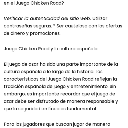
en el Juego Chicken Road?
Verificar la autenticidad del sitio web.
Utilizar
contraseñas seguras. * Ser cauteloso con las ofertas
de dinero y promociones.
Juego Chicken Road y la cultura española
El juego de azar ha sido una parte importante de la
cultura española a lo largo de la historia. Las
características del Juego Chicken Road reflejan la
tradición española de juego y entretenimiento. Sin
embargo, es importante recordar que el juego de
azar debe ser disfrutado de manera responsable y
que la seguridad en línea es fundamental.
Para los jugadores que buscan jugar de manera