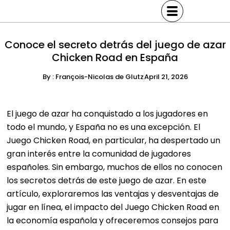
p to content
Conoce el secreto detrás del juego de azar
Chicken Road en España
By :
François-Nicolas de Glutz
April 21, 2026
El juego de azar ha conquistado a los jugadores en
todo el mundo, y España no es una excepción. El
Juego Chicken Road, en particular, ha despertado un
gran interés entre la comunidad de jugadores
españoles. Sin embargo, muchos de ellos no conocen
los secretos detrás de este juego de azar. En este
artículo, exploraremos las ventajas y desventajas de
jugar en línea, el impacto del Juego Chicken Road en
la economía española y ofreceremos consejos para