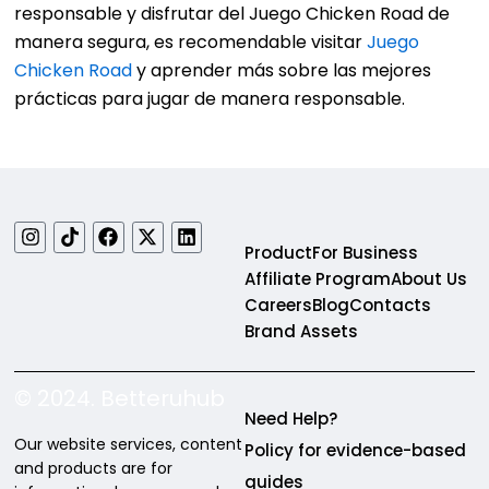
responsable y disfrutar del Juego Chicken Road de
manera segura, es recomendable visitar
Juego
Chicken Road
y aprender más sobre las mejores
prácticas para jugar de manera responsable.
I
T
F
X
L
n
i
a
-
i
Product
For Business
s
k
c
t
n
Affiliate Program
About Us
t
t
e
w
k
Careers
Blog
Contacts
a
o
b
i
e
g
k
o
t
d
Brand Assets
r
o
t
i
a
k
e
n
m
r
© 2024. Betteruhub
Need Help?
Our website services, content
Policy for evidence-based
and products are for
guides