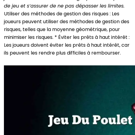
de jeu et s’assurer de ne pas dépasser les limites.
Utiliser des méthodes de gestion des risques : Les
joueurs peuvent utiliser des méthodes de gestion des
risques, telles que la moyenne géométrique, pour
minimiser les risques. * Éviter les prêts à haut intérêt :
Les joueurs doivent éviter les prêts à haut intérêt, car
ils peuvent les rendre plus difficiles à rembourser.