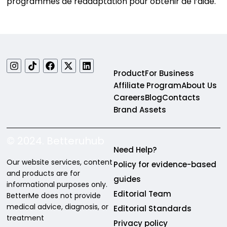
programmes de réadaptation pour obtenir de l’aide.
I
T
F
X
L
n
i
a
-
i
Product
For Business
s
k
c
t
n
Affiliate Program
About Us
t
t
e
w
k
Careers
Blog
Contacts
a
o
b
i
e
g
k
o
t
d
Brand Assets
r
o
t
i
a
k
e
n
m
r
© 2024. Betteruhub
Need Help?
Our website services, content
Policy for evidence-based
and products are for
guides
informational purposes only.
Editorial Team
BetterMe does not provide
medical advice, diagnosis, or
Editorial Standards
treatment
Privacy policy