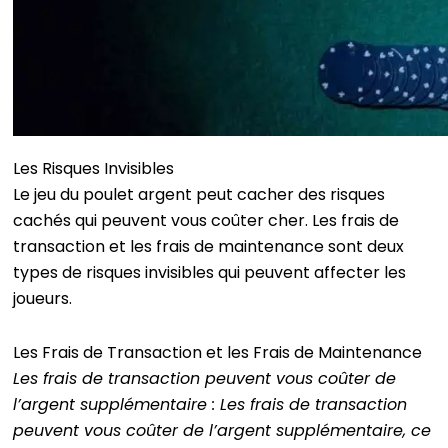
Les Risques Invisibles
Le jeu du poulet argent peut cacher des risques
cachés qui peuvent vous coûter cher. Les frais de
transaction et les frais de maintenance sont deux
types de risques invisibles qui peuvent affecter les
joueurs.
Les Frais de Transaction et les Frais de Maintenance
Les frais de transaction peuvent vous coûter de
l’argent supplémentaire : Les frais de transaction
peuvent vous coûter de l’argent supplémentaire, ce