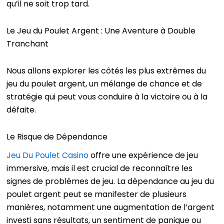
qu’il ne soit trop tard.
Le Jeu du Poulet Argent : Une Aventure à Double
Tranchant
Nous allons explorer les côtés les plus extrêmes du
jeu du poulet argent, un mélange de chance et de
stratégie qui peut vous conduire à la victoire ou à la
défaite.
Le Risque de Dépendance
Jeu Du Poulet Casino
offre une expérience de jeu
immersive, mais il est crucial de reconnaître les
signes de problèmes de jeu. La dépendance au jeu du
poulet argent peut se manifester de plusieurs
manières, notamment une augmentation de l’argent
investi sans résultats, un sentiment de panique ou