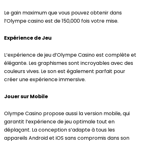
Le gain maximum que vous pouvez obtenir dans
l’Olympe casino est de 150,000 fois votre mise.
Expérience de Jeu
L’expérience de jeu d’Olympe Casino est complète et
élégante. Les graphismes sont incroyables avec des
couleurs vives. Le son est également parfait pour
créer une expérience immersive.
Jouer sur Mobile
Olympe Casino propose aussi la version mobile, qui
garantit l’expérience de jeu optimale tout en
déplaçant. La conception s’adapte à tous les
appareils Android et iOS sans compromis dans son