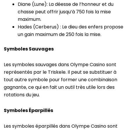
Diane (Lune): La déesse de l’honneur et du
chasse peut offrir jusqu’à 750 fois la mise
maximum.
Hades (Cerberus) : Le dieu des enfers propose
un gain maximum de 250 fois la mise.
Symboles Sauvages
Les symboles sauvages dans Olympe Casino sont
représentés par le Triskele. Il peut se substituer à
tout autre symbole pour former une combinaison
gagnante, ce qui en fait un outil très utile lors des
rotations du jeu.
Symboles Éparpillés
Les symboles éparpillés dans Olympe Casino sont