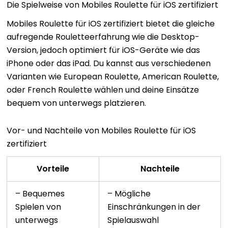
Die Spielweise von Mobiles Roulette für iOS zertifiziert
Mobiles Roulette für iOS zertifiziert bietet die gleiche
aufregende Rouletteerfahrung wie die Desktop-
Version, jedoch optimiert für iOS-Geräte wie das
iPhone oder das iPad. Du kannst aus verschiedenen
Varianten wie European Roulette, American Roulette,
oder French Roulette wählen und deine Einsätze
bequem von unterwegs platzieren.
Vor- und Nachteile von Mobiles Roulette für iOS
zertifiziert
Vorteile
Nachteile
– Bequemes
– Mögliche
Spielen von
Einschränkungen in der
unterwegs
Spielauswahl