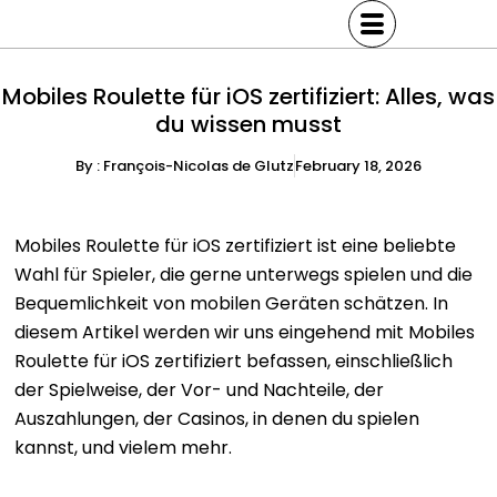
p to content
Mobiles Roulette für iOS zertifiziert: Alles, was
du wissen musst
By :
François-Nicolas de Glutz
February 18, 2026
Mobiles Roulette für iOS zertifiziert ist eine beliebte
Wahl für Spieler, die gerne unterwegs spielen und die
Bequemlichkeit von mobilen Geräten schätzen. In
diesem Artikel werden wir uns eingehend mit Mobiles
Roulette für iOS zertifiziert befassen, einschließlich
der Spielweise, der Vor- und Nachteile, der
Auszahlungen, der Casinos, in denen du
spielen
kannst, und vielem mehr.