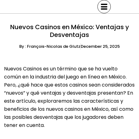
p to content
Nuevos Casinos en México: Ventajas y
Desventajas
By :
François-Nicolas de Glutz
December 25, 2025
Nuevos Casinos es un término que se ha vuelto
común en la industria del juego en línea en México.
Pero, ¿qué hace que estos casinos sean considerados
“nuevos” y qué ventajas y desventajas presentan? En
este artículo, exploraremos las características y
beneficios de los nuevos casinos en México, así como
las posibles desventajas que los jugadores deben
tener en cuenta.