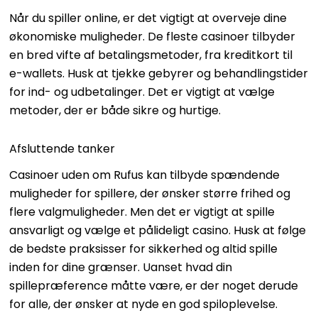
Når du spiller online, er det vigtigt at overveje dine
økonomiske muligheder. De fleste casinoer tilbyder
en bred vifte af betalingsmetoder, fra kreditkort til
e-wallets. Husk at tjekke gebyrer og behandlingstider
for ind- og udbetalinger. Det er vigtigt at vælge
metoder, der er både sikre og hurtige.
Afsluttende tanker
Casinoer uden om Rufus kan tilbyde spændende
muligheder for spillere, der ønsker større frihed og
flere valgmuligheder. Men det er vigtigt at spille
ansvarligt og vælge et pålideligt casino. Husk at følge
de bedste praksisser for sikkerhed og altid spille
inden for dine grænser. Uanset hvad din
spillepræference måtte være, er der noget derude
for alle, der ønsker at nyde en god spiloplevelse.