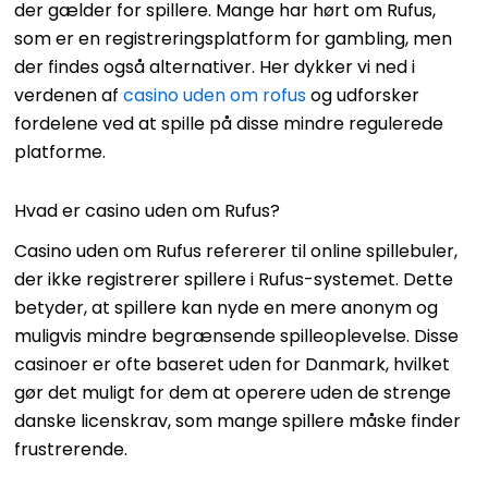
der gælder for spillere. Mange har hørt om Rufus,
som er en registreringsplatform for gambling, men
der findes også alternativer. Her dykker vi ned i
verdenen af
casino uden om rofus
og udforsker
fordelene ved at spille på disse mindre regulerede
platforme.
Hvad er casino uden om Rufus?
Casino uden om Rufus refererer til online spillebuler,
der ikke registrerer spillere i Rufus-systemet. Dette
betyder, at spillere kan nyde en mere anonym og
muligvis mindre begrænsende spilleoplevelse. Disse
casinoer er ofte baseret uden for Danmark, hvilket
gør det muligt for dem at operere uden de strenge
danske licenskrav, som mange spillere måske finder
frustrerende.