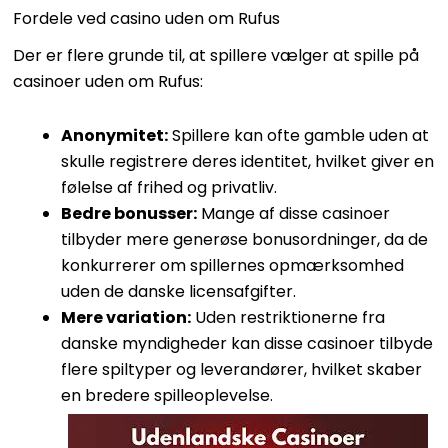
Fordele ved casino uden om Rufus
Der er flere grunde til, at spillere vælger at spille på
casinoer uden om Rufus:
Anonymitet:
Spillere kan ofte gamble uden at
skulle registrere deres identitet, hvilket giver en
følelse af frihed og privatliv.
Bedre bonusser:
Mange af disse casinoer
tilbyder mere generøse bonusordninger, da de
konkurrerer om spillernes opmærksomhed
uden de danske licensafgifter.
Mere variation:
Uden restriktionerne fra
danske myndigheder kan disse casinoer tilbyde
flere spiltyper og leverandører, hvilket skaber
en bredere spilleoplevelse.