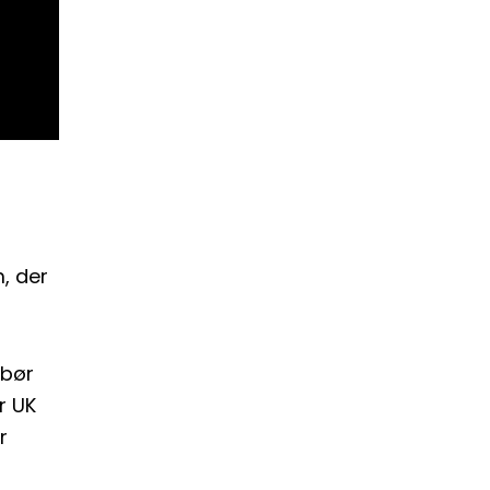
, der
 bør
r UK
r