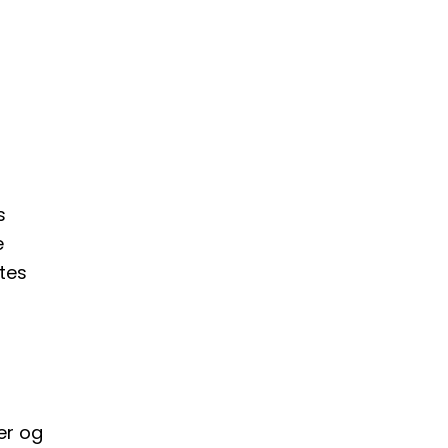
s
e
tes
er og