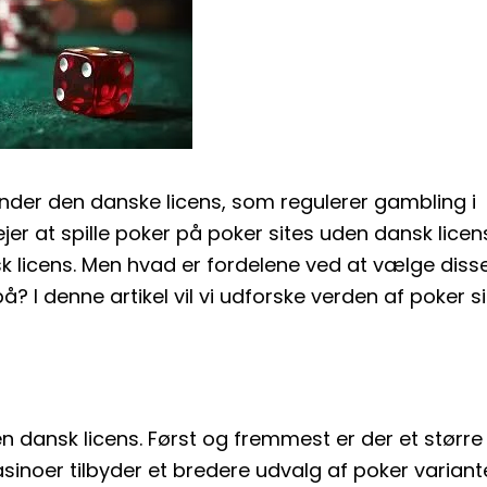
nder den danske licens, som regulerer gambling i
jer at spille poker på poker sites uden dansk licen
k licens. Men hvad er fordelene ved at vælge diss
 denne artikel vil vi udforske verden af poker si
den dansk licens. Først og fremmest er der et større
inoer tilbyder et bredere udvalg af poker variant