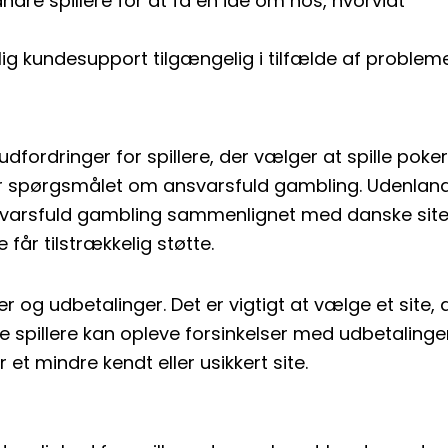
dre spillere for at få en idé om hos, hvorvidt
elig kundesupport tilgængelig i tilfælde af probleme
fordringer for spillere, der vælger at spille poke
 er spørgsmålet om ansvarsfuld gambling. Udenlan
nsvarsfuld gambling sammenlignet med danske site
e får tilstrækkelig støtte.
og udbetalinger. Det er vigtigt at vælge et site, 
e spillere kan opleve forsinkelser med udbetalinger
et mindre kendt eller usikkert site.