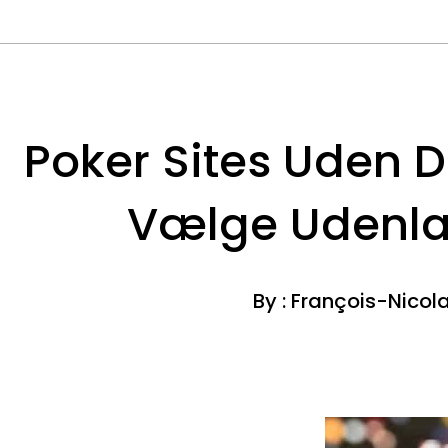
p to content
Poker Sites Uden D
Vælge Udenla
By :
François-Nicola