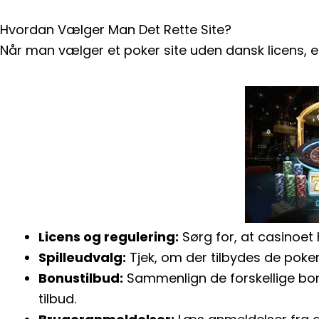
Hvordan Vælger Man Det Rette Site?
Når man vælger et poker site uden dansk licens, er 
Licens og regulering:
Sørg for, at casinoet
Spilleudvalg:
Tjek, om der tilbydes de poker 
Bonustilbud:
Sammenlign de forskellige bo
tilbud.