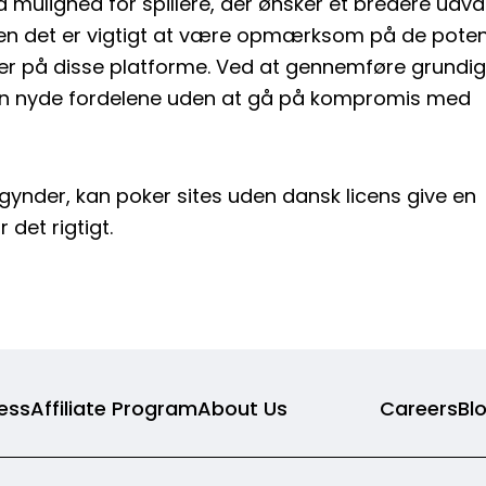
 mulighed for spillere, der ønsker et bredere udva
n det er vigtigt at være opmærksom på de potent
ller på disse platforme. Ved at gennemføre grundig
an nyde fordelene uden at gå på kompromis med
gynder, kan poker sites uden dansk licens give en
det rigtigt.
ness
Affiliate Program
About Us
Careers
Bl