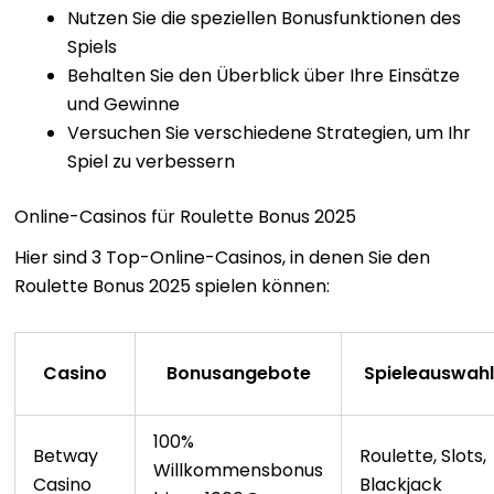
Nutzen Sie die speziellen Bonusfunktionen des
Spiels
Behalten Sie den Überblick über Ihre Einsätze
und Gewinne
Versuchen Sie verschiedene Strategien, um Ihr
Spiel zu verbessern
Online-Casinos für Roulette Bonus 2025
Hier sind 3 Top-Online-Casinos, in denen Sie den
Roulette Bonus 2025 spielen können:
Casino
Bonusangebote
Spieleauswah
100%
Betway
Roulette, Slots,
Willkommensbonus
Casino
Blackjack