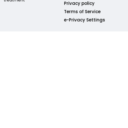
treatment
Privacy policy
Terms of Service
e-Privacy Settings