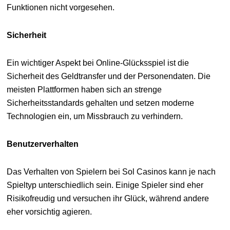
Funktionen nicht vorgesehen.
Sicherheit
Ein wichtiger Aspekt bei Online-Glücksspiel ist die
Sicherheit des Geldtransfer und der Personendaten. Die
meisten Plattformen haben sich an strenge
Sicherheitsstandards gehalten und setzen moderne
Technologien ein, um Missbrauch zu verhindern.
Benutzerverhalten
Das Verhalten von Spielern bei Sol Casinos kann je nach
Spieltyp unterschiedlich sein. Einige Spieler sind eher
Risikofreudig und versuchen ihr Glück, während andere
eher vorsichtig agieren.