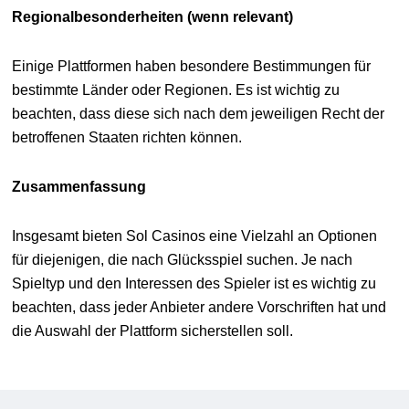
Regionalbesonderheiten (wenn relevant)
Einige Plattformen haben besondere Bestimmungen für
bestimmte Länder oder Regionen. Es ist wichtig zu
beachten, dass diese sich nach dem jeweiligen Recht der
betroffenen Staaten richten können.
Zusammenfassung
Insgesamt bieten Sol Casinos eine Vielzahl an Optionen
für diejenigen, die nach Glücksspiel suchen. Je nach
Spieltyp und den Interessen des Spieler ist es wichtig zu
beachten, dass jeder Anbieter andere Vorschriften hat und
die Auswahl der Plattform sicherstellen soll.