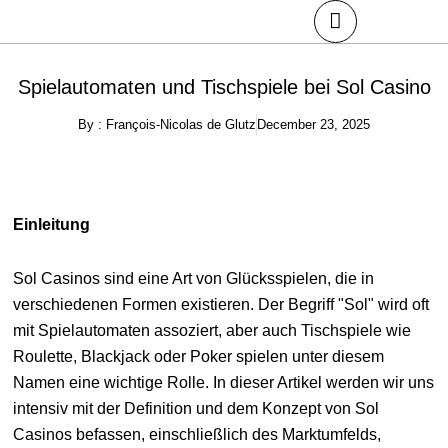
p to content
Spielautomaten und Tischspiele bei Sol Casino
By :
François-Nicolas de Glutz
December 23, 2025
Einleitung
Sol Casinos sind eine Art von Glücksspielen, die in
verschiedenen Formen existieren. Der Begriff "Sol" wird oft
mit Spielautomaten assoziert, aber auch Tischspiele wie
Roulette, Blackjack oder Poker spielen unter diesem
Namen eine wichtige Rolle. In dieser Artikel werden wir uns
intensiv mit der Definition und dem Konzept von Sol
Casinos befassen, einschließlich des Marktumfelds,