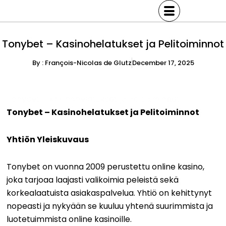
p to content
Tonybet – Kasinohelatukset ja Pelitoiminnot
By :
François-Nicolas de Glutz
December 17, 2025
Tonybet – Kasinohelatukset ja Pelitoiminnot
Tonybet – Kasinohelatukset ja Pelitoiminnot
Yhtiön Yleiskuvaus
Tonybet on vuonna 2009 perustettu online kasino,
joka tarjoaa laajasti valikoimia peleistä sekä
korkealaatuista asiakaspalvelua. Yhtiö on kehittynyt
nopeasti ja nykyään se kuuluu yhtenä suurimmista ja
luotetuimmista online kasinoille.