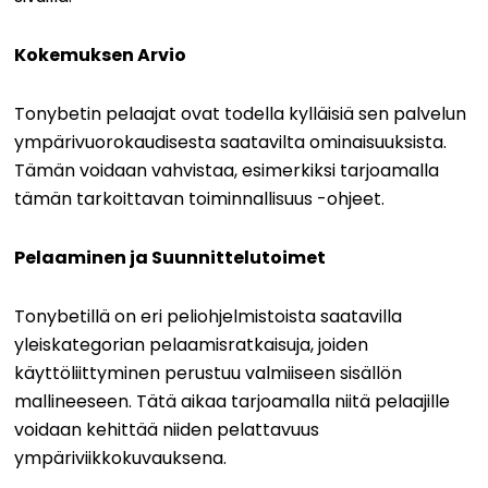
Kokemuksen Arvio
Tonybetin pelaajat ovat todella kylläisiä sen palvelun
ympärivuorokaudisesta saatavilta ominaisuuksista.
Tämän voidaan vahvistaa, esimerkiksi tarjoamalla
tämän tarkoittavan toiminnallisuus -ohjeet.
Pelaaminen ja Suunnittelutoimet
Tonybetillä on eri peliohjelmistoista saatavilla
yleiskategorian pelaamisratkaisuja, joiden
käyttöliittyminen perustuu valmiiseen sisällön
mallineeseen. Tätä aikaa tarjoamalla niitä pelaajille
voidaan kehittää niiden pelattavuus
ympäriviikkokuvauksena.