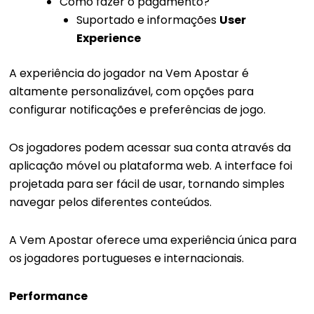
Como fazer o pagamento?
Suportado e informações
User
Experience
A experiência do jogador na Vem Apostar é
altamente personalizável, com opções para
configurar notificações e preferências de jogo.
Os jogadores podem acessar sua conta através da
aplicação móvel ou plataforma web. A interface foi
projetada para ser fácil de usar, tornando simples
navegar pelos diferentes conteúdos.
A Vem Apostar oferece uma experiência única para
os jogadores portugueses e internacionais.
Performance