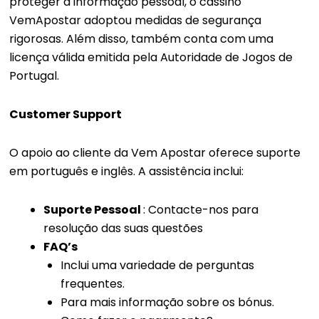
proteger a informação pessoal, o cassino
VemApostar adoptou medidas de segurança
rigorosas. Além disso, também conta com uma
licença válida emitida pela Autoridade de Jogos de
Portugal.
Customer Support
O apoio ao cliente da Vem Apostar oferece suporte
em português e inglês. A assistência inclui:
Suporte Pessoal
: Contacte-nos para
resolução das suas questões
FAQ’s
Inclui uma variedade de perguntas
frequentes.
Para mais informação sobre os bónus.