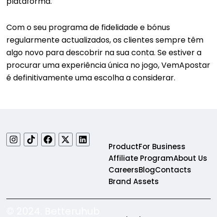
plataforma.
Com o seu programa de fidelidade e bónus
regularmente actualizados, os clientes sempre têm
algo novo para descobrir na sua conta. Se estiver a
procurar uma experiência única no jogo, VemApostar
é definitivamente uma escolha a considerar.
I
T
F
X
L
n
i
a
-
i
Product
For Business
s
k
c
t
n
Affiliate Program
About Us
t
t
e
w
k
Careers
Blog
Contacts
a
o
b
i
e
g
k
o
t
d
Brand Assets
r
o
t
i
a
k
e
n
m
r
© 2024. Betteruhub