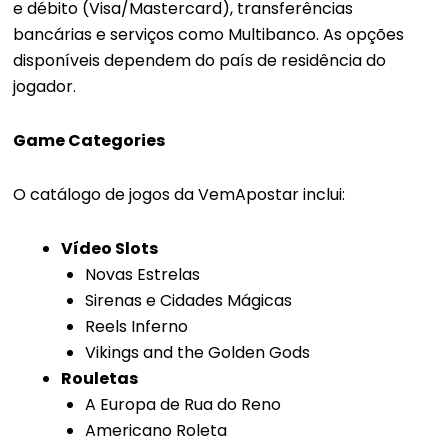
e débito (Visa/Mastercard), transferências
bancárias e serviços como Multibanco. As opções
disponíveis dependem do país de residência do
jogador.
Game Categories
O catálogo de jogos da VemApostar inclui:
Vídeo Slots
Novas Estrelas
Sirenas e Cidades Mágicas
Reels Inferno
Vikings and the Golden Gods
Rouletas
A Europa de Rua do Reno
Americano Roleta