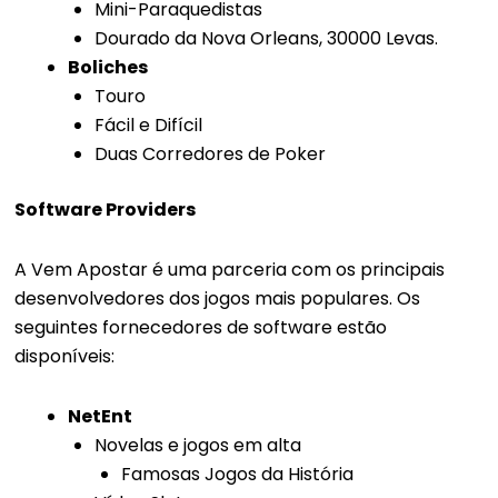
Mini-Paraquedistas
Dourado da Nova Orleans, 30000 Levas.
Boliches
Touro
Fácil e Difícil
Duas Corredores de Poker
Software Providers
A Vem Apostar é uma parceria com os principais
desenvolvedores dos jogos mais populares. Os
seguintes fornecedores de software estão
disponíveis:
NetEnt
Novelas e jogos em alta
Famosas Jogos da História