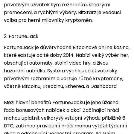
přívětivým uživatelským rozhraním, štědrými
promocemi, a rychlými výběry, BitStarz je vedoucí
volba pro herní milovníky kryptoměn.
2. FortuneJack
FortuneJack je důvěryhodné Bitcoinové online kasino,
které existuje od té doby 2014. Nabízí velký výběr her,
obsahující automaty, stolní video hry, a živou
hazardní nabídku. Systém vychloubá uživatelsky
přívětivým rozhraním a udržuje různé kryptoměny,
včetně Bitcoinu, Litecoinu, Etherea, a Dashboard.
Mezi hlavní benefitů FortuneJacku je jeho úžasná
řada bonusových nabídek a akcí. Začínající hráči
mohou uplatnit velkorysý vstupní výhodu přibližně 6
BTC, zatímco pravidelní hráči mohou vytěžit týdenní
akce a odměňující věrnostní program. Se svým