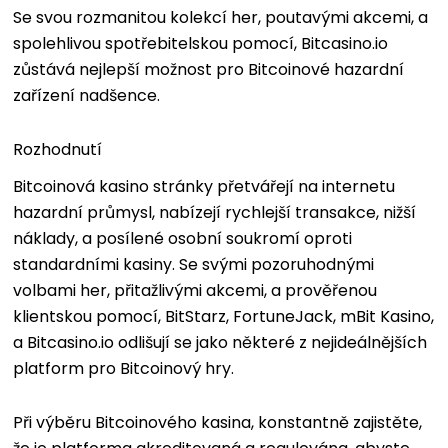
Se svou rozmanitou kolekcí her, poutavými akcemi, a
spolehlivou spotřebitelskou pomocí, Bitcasino.io
zůstává nejlepší možnost pro Bitcoinové hazardní
zařízení nadšence.
Rozhodnutí
Bitcoinová kasino stránky přetvářejí na internetu
hazardní průmysl, nabízejí rychlejší transakce, nižší
náklady, a posílené osobní soukromí oproti
standardními kasiny. Se svými pozoruhodnými
volbami her, přitažlivými akcemi, a prověřenou
klientskou pomocí, BitStarz, FortuneJack, mBit Kasino,
a Bitcasino.io odlišují se jako některé z nejideálnějších
platform pro Bitcoinový hry.
Při výběru Bitcoinového kasina, konstantně zajistěte,