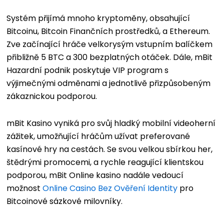
Systém přijímá mnoho kryptoměny, obsahující
Bitcoinu, Bitcoin Finančních prostředků, a Ethereum.
Zve začínající hráče velkorysým vstupním balíčkem
přibližně 5 BTC a 300 bezplatných otáček. Dále, mBit
Hazardní podnik poskytuje VIP program s
výjimečnými odměnami a jednotlivě přizpůsobeným
zákaznickou podporou.
mBit Kasino vyniká pro svůj hladký mobilní videoherní
zážitek, umožňující hráčům užívat preferované
kasínové hry na cestách. Se svou velkou sbírkou her,
štědrými promocemi, a rychle reagující klientskou
podporou, mBit Online kasino nadále vedoucí
možnost
Online Casino Bez Ověření Identity
pro
Bitcoinové sázkové milovníky.