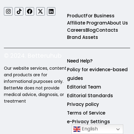
I
T
F
X
L
n
i
a
-
i
Product
For Business
s
k
c
t
n
Affiliate Program
About Us
t
t
e
w
k
Careers
Blog
Contacts
a
o
b
i
e
g
k
o
t
d
Brand Assets
r
o
t
i
a
k
e
n
m
r
© 2024. Betteruhub
Need Help?
Our website services, content
Policy for evidence-based
and products are for
guides
informational purposes only.
Editorial Team
BetterMe does not provide
medical advice, diagnosis, or
Editorial Standards
treatment
Privacy policy
Terms of Service
e-Privacy Settings
English