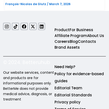
François-Nicolas de Glutz
/
March 7, 2026
I 2026 ser vi en spændende udvikling i online gambling, hvor Casino uden MitID 2026 https://gadgetcity.dk/. Dette sker i takt
I
T
F
X
L
n
i
a
-
i
Product
For Business
s
k
c
t
n
Affiliate Program
About Us
t
t
e
w
k
Careers
Blog
Contacts
a
o
b
i
e
g
k
o
t
d
Brand Assets
r
o
t
i
a
k
e
n
m
r
© 2024. Betteruhub
Need Help?
Our website services, content
Policy for evidence-based
and products are for
guides
informational purposes only.
Editorial Team
BetterMe does not provide
medical advice, diagnosis, or
Editorial Standards
treatment
Privacy policy